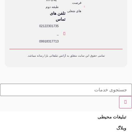
فرصت
طبقه دوم
های شغلی
تلفن های
تماس
02122301735
_
09918317713
تمامی حقوق این سایت متعلق به آژانس تبلیغاتی یارا رسانه میباشد.
تبلیغات محیطی
وبلاگ