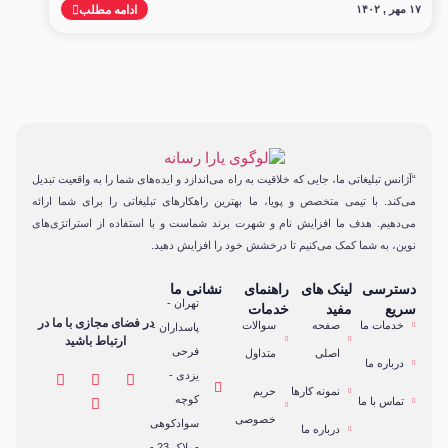
۱۷ مهر , ۱۴۰۲
ادامه مطلب
“آژانس تبلیغاتی ما، جایی که خلاقیت به راه می‌اندازد و ایده‌های شما را به واقعیت تبدیل
می‌کند. با تیمی متخصص و پویا، ما بهترین راهکارهای تبلیغاتی را برای شما ارائه
می‌دهیم. هدف ما افزایش نام و شهرت برند شماست و با استفاده از استراتژی‌های
نوین، به شما کمک می‌کنیم تا درخشش خود را افزایش دهید.
دسترسی
لینک های
راهنمای
نشانی ما
تهران -
سریع
مفید
خدمات
در فضای مجازی با ما در
خدمات ما
صفحه
سوالات
پاسداران -
ارتباط باشید
فرحی
اصلی
متداول
درباره ما
یزدی -
نمونه کارها
حریم
کوچه
تماس با ما
خصوصی
سوادکوهی
درباره ما
- پلاک 23 -